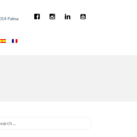
7014 Palma
rch