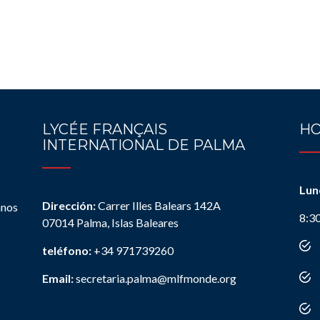
LYCÉE FRANÇAIS
HO
INTERNATIONAL DE PALMA
Lun
Dirección:
Carrer Illes Balears 142A
anos
8:3
07014 Palma, Islas Baleares
teléfono:
+34 971739260
Email:
secretaria.palma@mlfmonde.org