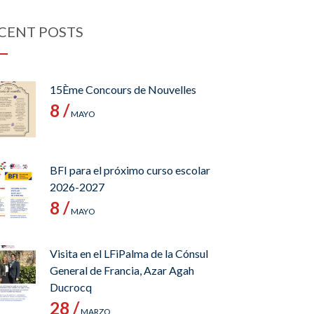
CENT POSTS
15Ème Concours de Nouvelles
8 /
MAYO
BFI para el próximo curso escolar
2026-2027
8 /
MAYO
Visita en el LFiPalma de la Cónsul
General de Francia, Azar Agah
Ducrocq
28 /
MARZO