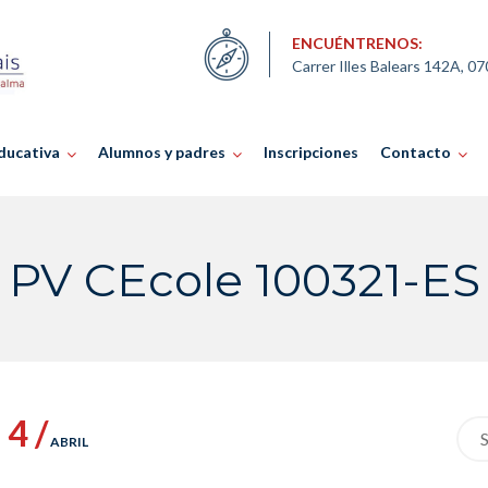
ENCUÉNTRENOS:
Carrer Illes Balears 142A, 0
ducativa
Alumnos y padres
Inscripciones
Contacto
PV CEcole 100321-ES
4 /
Sea
ABRIL
for: