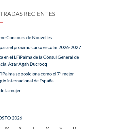
TRADAS RECIENTES
me Concours de Nouvelles
para el próximo curso escolar 2026-2027
ta en el LFiPalma de la Cónsul General de
ncia, Azar Agah Ducrocq
FiPalma se posiciona como el 7º mejor
gio internacional de España
de la mujer
STO 2026
M
X
J
V
S
D