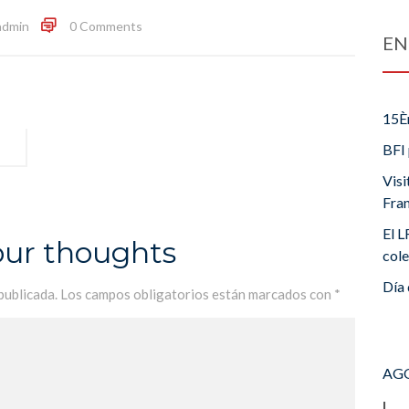
admin
0 Comments
EN
15È
BFI 
Visi
Fra
El L
our thoughts
cole
Día 
publicada.
Los campos obligatorios están marcados con
*
AGO
L