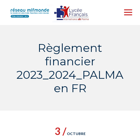
Skip
to
content
Règlement
financier
2023_2024_PALMA
en FR
3 /
OCTUBRE