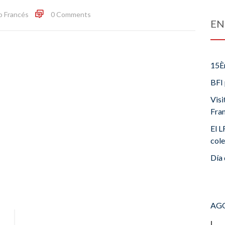
o Francés
0 Comments
EN
15È
BFI 
Visi
Fra
El L
cole
Día 
AGO
L