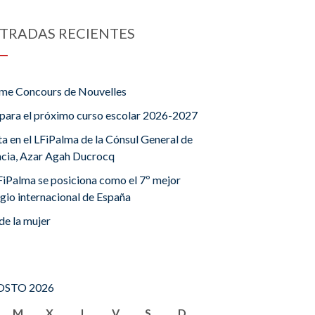
TRADAS RECIENTES
me Concours de Nouvelles
para el próximo curso escolar 2026-2027
ta en el LFiPalma de la Cónsul General de
ncia, Azar Agah Ducrocq
FiPalma se posiciona como el 7º mejor
gio internacional de España
de la mujer
STO 2026
M
X
J
V
S
D