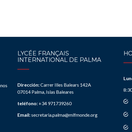
LYCÉE FRANÇAIS
HO
INTERNATIONAL DE PALMA
Lun
Dirección:
Carrer Illes Balears 142A
anos
8:3
07014 Palma, Islas Baleares
teléfono:
+34 971739260
Email:
secretaria.palma@mlfmonde.org