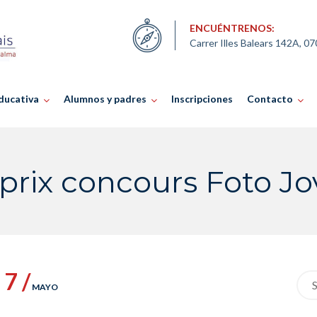
ENCUÉNTRENOS:
Carrer Illes Balears 142A, 0
ducativa
Alumnos y padres
Inscripciones
Contacto
rix concours Foto Jo
7 /
Sea
MAYO
for: