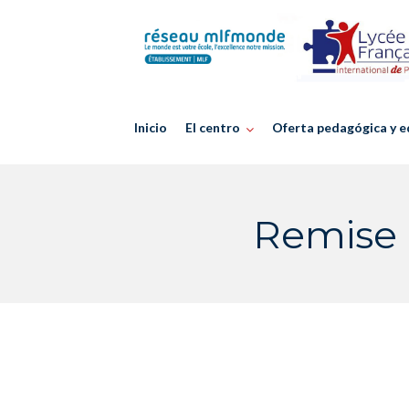
Skip
to
content
Inicio
El centro
Oferta pedagógica y e
Remise p