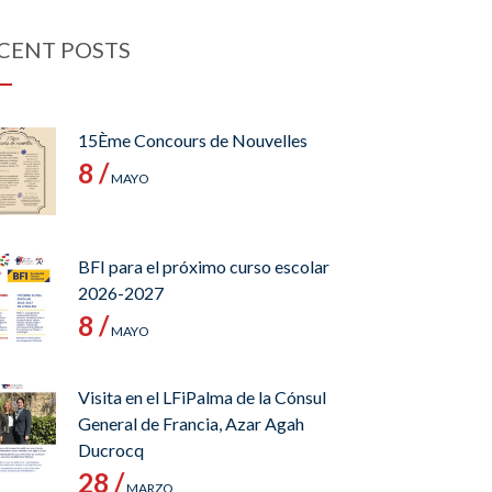
CENT POSTS
15Ème Concours de Nouvelles
8 /
MAYO
BFI para el próximo curso escolar
2026-2027
8 /
MAYO
Visita en el LFiPalma de la Cónsul
General de Francia, Azar Agah
Ducrocq
28 /
MARZO