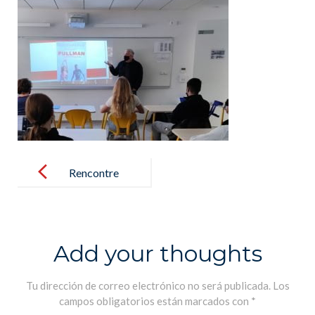
Post
navigation
Rencontre
avec le
réalisateur
majorquin
Add your thoughts
Toni Bestard –
Encuentro con
Tu dirección de correo electrónico no será publicada.
Los
campos obligatorios están marcados con
*
el director