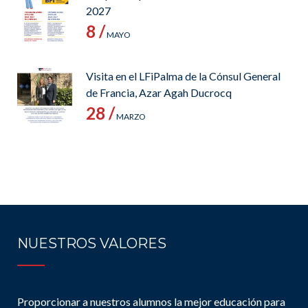
2027
8 /
MAYO
Visita en el LFiPalma de la Cónsul General
de Francia, Azar Agah Ducrocq
28 /
MARZO
NUESTROS VALORES
Proporcionar a nuestros alumnos la mejor educación para