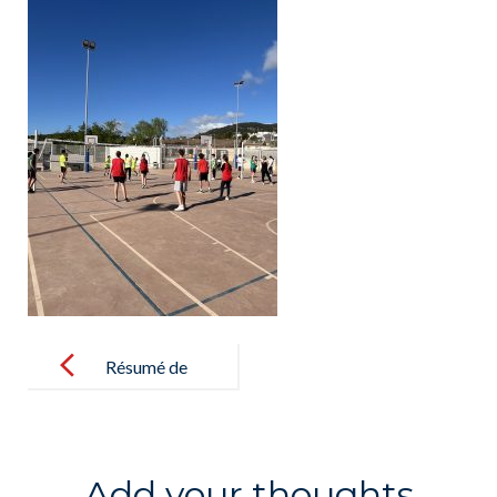
Post
navigation
Résumé de
la semaine de
l’Olympisme,
du
Add your thoughts