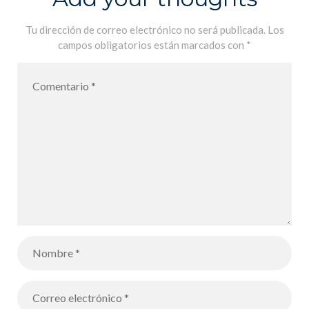
Paralympisme
et de
Tu dirección de correo electrónico no será publicada.
Los
campos obligatorios están marcados con
*
l’Interculturali
té :