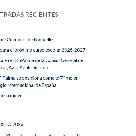
TRADAS RECIENTES
me Concours de Nouvelles
para el próximo curso escolar 2026-2027
ta en el LFiPalma de la Cónsul General de
ncia, Azar Agah Ducrocq
FiPalma se posiciona como el 7º mejor
gio internacional de España
de la mujer
STO 2026
M
X
J
V
S
D