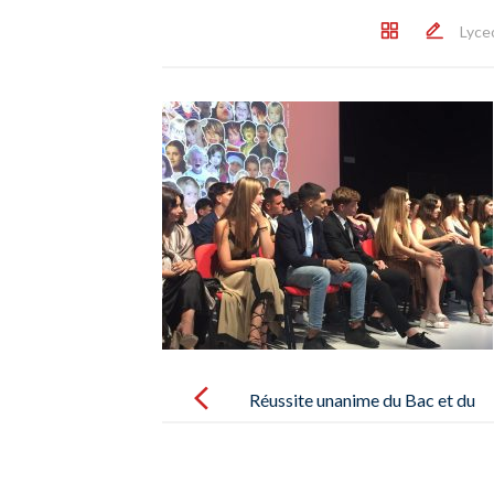
Lyce
Post
navigation
Réussite unanime du Bac et du
Brevet 2022 – Éxito unánime del
Bac y del Brevet 2022