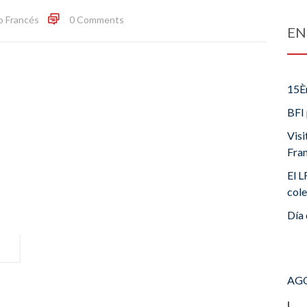
o Francés
0 Comments
EN
15È
BFI 
Visi
Fra
El L
cole
Día 
AGO
L