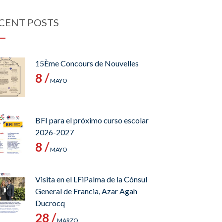
CENT POSTS
15Ème Concours de Nouvelles
8 /
MAYO
BFI para el próximo curso escolar
2026-2027
8 /
MAYO
Visita en el LFiPalma de la Cónsul
General de Francia, Azar Agah
Ducrocq
28 /
MARZO