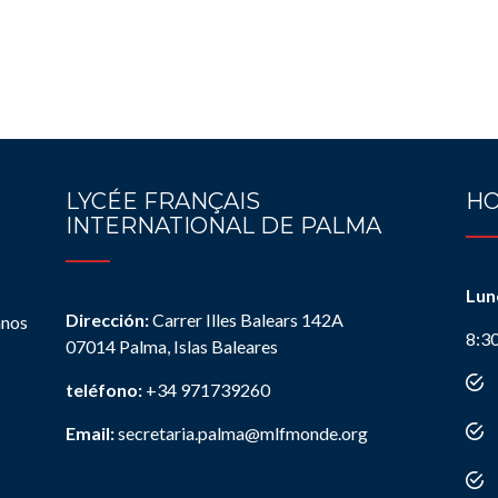
LYCÉE FRANÇAIS
HO
INTERNATIONAL DE PALMA
Lun
Dirección:
Carrer Illes Balears 142A
anos
8:3
07014 Palma, Islas Baleares
teléfono:
+34 971739260
Email:
secretaria.palma@mlfmonde.org