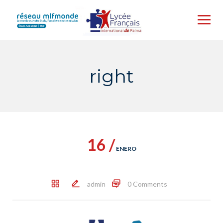
Skip
to
content
right
16 /
ENERO
admin
0 Comments