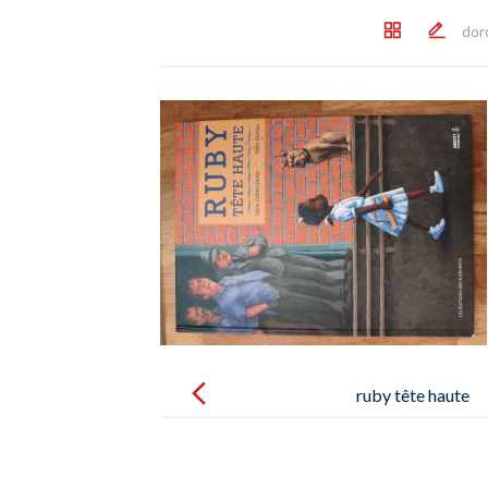
dor
Post
navigation
ruby tête haute