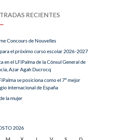
TRADAS RECIENTES
me Concours de Nouvelles
para el próximo curso escolar 2026-2027
ta en el LFiPalma de la Cónsul General de
ncia, Azar Agah Ducrocq
FiPalma se posiciona como el 7º mejor
gio internacional de España
de la mujer
STO 2026
M
X
J
V
S
D