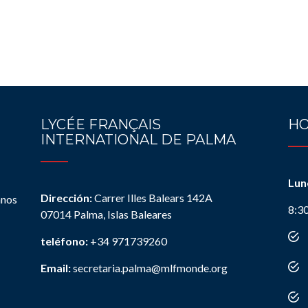
LYCÉE FRANÇAIS
HO
INTERNATIONAL DE PALMA
Lun
Dirección:
Carrer Illes Balears 142A
anos
8:3
07014 Palma, Islas Baleares
teléfono:
+34 971739260
Email:
secretaria.palma@mlfmonde.org