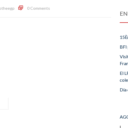
otheegp
0 Comments
EN
15È
BFI 
Visi
Fra
El L
cole
Día 
AGO
L