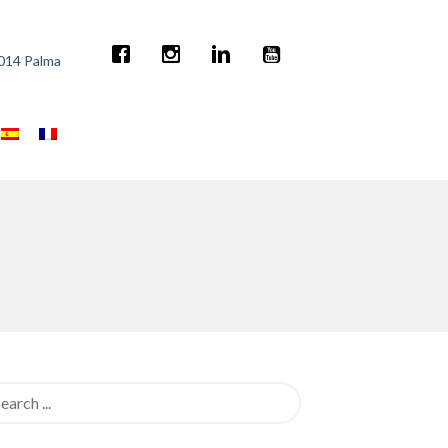
7014 Palma
rch