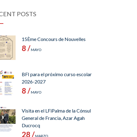
CENT POSTS
15Ème Concours de Nouvelles
8 /
MAYO
BFI para el próximo curso escolar
2026-2027
8 /
MAYO
Visita en el LFiPalma de la Cónsul
General de Francia, Azar Agah
Ducrocq
28 /
MARZO