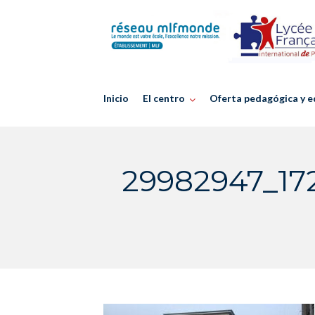
Skip
to
content
Inicio
El centro
Oferta pedagógica y e
29982947_17