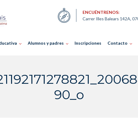
ENCUÉNTRENOS:
Carrer Illes Balears 142A, 0
ducativa
Alumnos y padres
Inscripciones
Contacto
21192171278821_20068
90_o