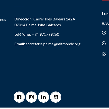
Lun
Dirección:
Carrer Illes Balears 142A
anos
8:3
07014 Palma, Islas Baleares
teléfono:
+34 971739260
Email:
secretaria.palma@mlfmonde.org