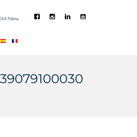
7014 Palma
839079100030