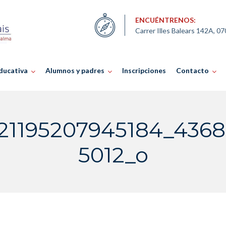
ENCUÉNTRENOS:
Carrer Illes Balears 142A, 0
ducativa
Alumnos y padres
Inscripciones
Contacto
21195207945184_436
5012_o