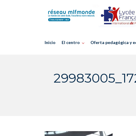
Skip
to
content
Inicio
El centro
Oferta pedagógica y e
29983005_17