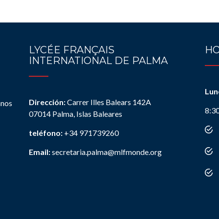
LYCÉE FRANÇAIS
HO
INTERNATIONAL DE PALMA
Lun
Dirección:
Carrer Illes Balears 142A
anos
8:3
07014 Palma, Islas Baleares
teléfono:
+34 971739260
Email:
secretaria.palma@mlfmonde.org