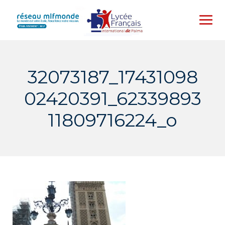
Skip
to
content
32073187_17431098
02420391_62339893
11809716224_o