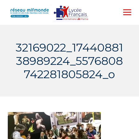
Skip
to
content
32169022_17440881
38989224_5576808
742281805824_o