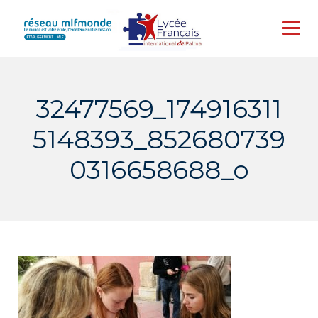
Skip
to
content
32477569_174916311
5148393_852680739
0316658688_o