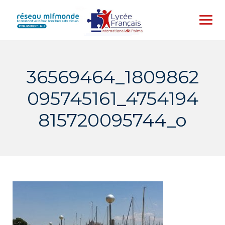
Skip
to
content
36569464_1809862
095745161_4754194
815720095744_o