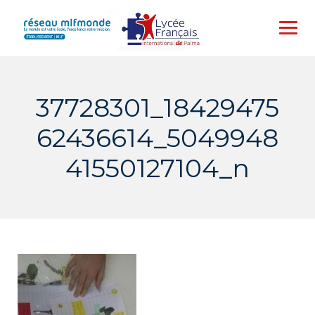
Skip
to
content
37728301_18429475
62436614_5049948
41550127104_n