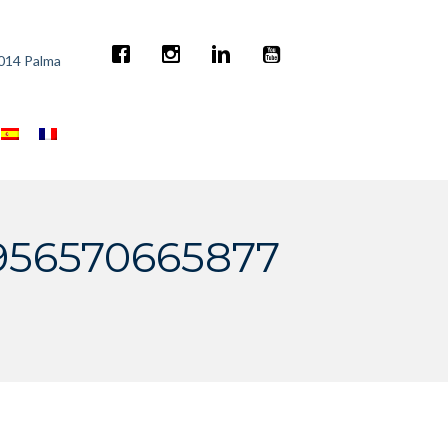
7014 Palma
956570665877