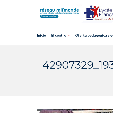
Skip
to
content
Inicio
El centro
Oferta pedagógica y e
42907329_19