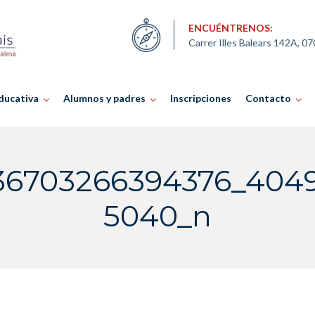
ENCUÉNTRENOS:
Carrer Illes Balears 142A, 0
ducativa
Alumnos y padres
Inscripciones
Contacto
36703266394376_404
5040_n