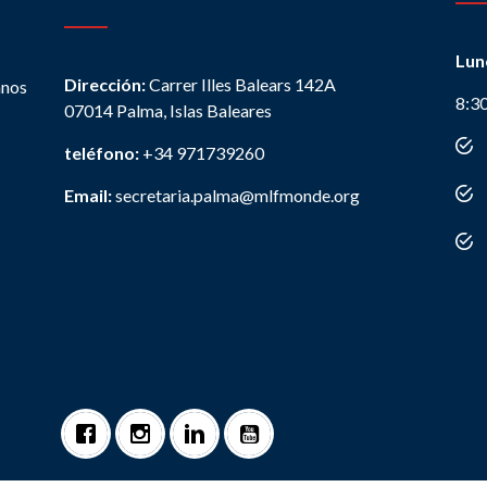
Lun
Dirección:
Carrer Illes Balears 142A
anos
8:3
07014 Palma, Islas Baleares
teléfono:
+34 971739260
Email:
secretaria.palma@mlfmonde.org