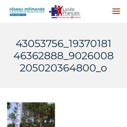
Skip
to
content
43053756_19370181
46362888_9026008
205020364800_o