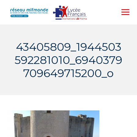
Skip
to
content
43405809_1944503
592281010_6940379
709649715200_o