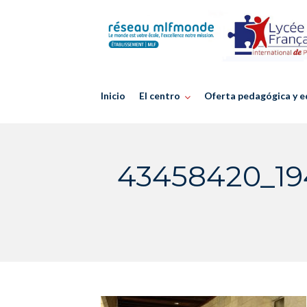
Skip
to
content
Inicio
El centro
Oferta pedagógica y e
43458420_19