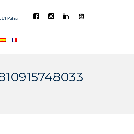
7014 Palma
810915748033