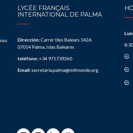
LYCÉE FRANÇAIS
HO
INTERNATIONAL DE PALMA
Lun
Dirección:
Carrer Illes Balears 142A
anos
8:3
07014 Palma, Islas Baleares
teléfono:
+34 971739260
Email:
secretaria.palma@mlfmonde.org