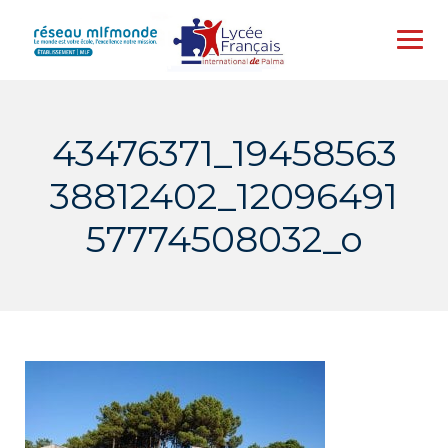
Skip
to
content
43476371_19458563
38812402_12096491
57774508032_o