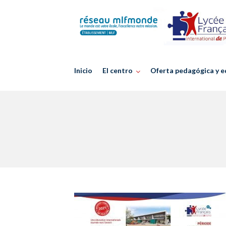
Skip
to
content
Inicio
El centro
Oferta pedagógica y e