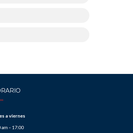
RARIO
es a viernes
0 am – 17:00