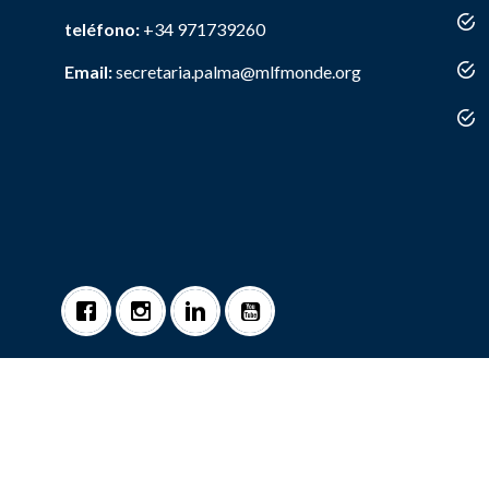
teléfono:
+34 971739260
Email:
secretaria.palma@mlfmonde.org