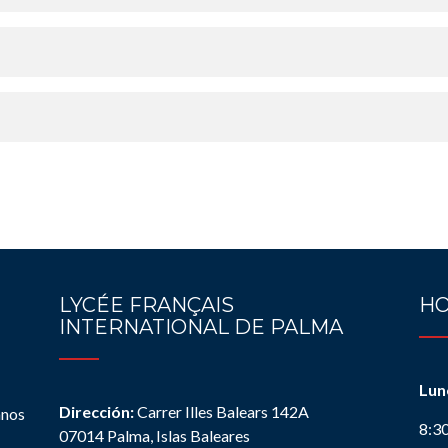
LYCÉE FRANÇAIS
HO
INTERNATIONAL DE PALMA
Lun
Dirección:
Carrer Illes Balears 142A
anos
8:3
07014 Palma, Islas Baleares