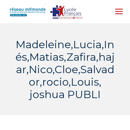
Skip
to
content
Madeleine,Lucia,In
és,Matias,Zafira,haj
ar,Nico,Cloe,Salvad
or,rocio,Louis,
joshua PUBLI