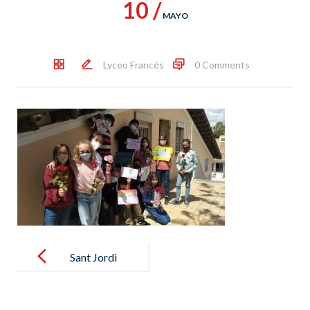
10 /
MAYO
Lyceo Francés
0 Comments
Post
navigation
Sant Jordi
2021