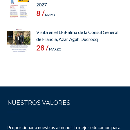
2027
8 /
MAYO
Visita en el LFiPalma de la Cónsul General
de Francia, Azar Agah Ducrocq
28 /
MARZO
NUESTROS VALORES
Proporcionar a nuestros alumnos la mejor educación para