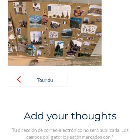
Post
navigation
Tour du
monde en 80
jours – Vuelta
al mundo en
Add your thoughts
80 días
Tu dirección de correo electrónico no será publicada.
Los
campos obligatorios están marcados con
*