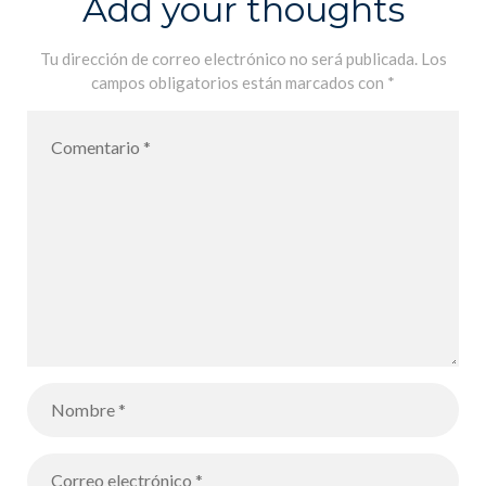
Add your thoughts
de los
alumnos de
Tu dirección de correo electrónico no será publicada.
Los
campos obligatorios están marcados con
*
GS al nuevo
colegio