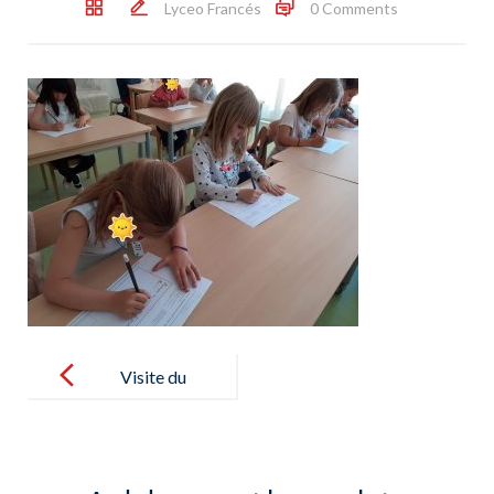
Lyceo Francés
0 Comments
Post
navigation
Visite du
nouveau lycée
par les élèves
de GS – Visita