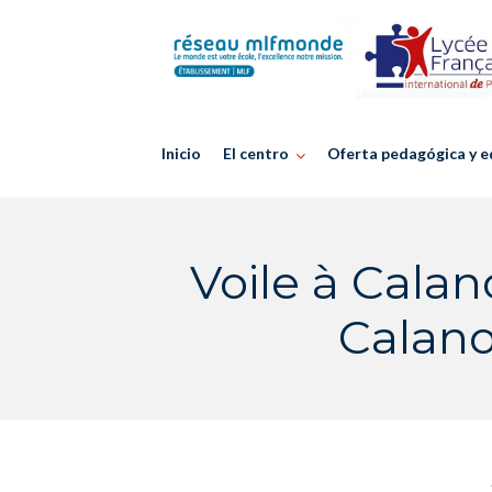
Skip
to
content
Inicio
El centro
Oferta pedagógica y e
Voile à Calan
Calano