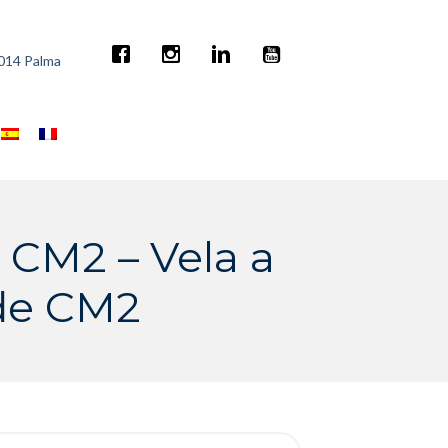
7014 Palma
e CM2 – Vela a
 de CM2
rch