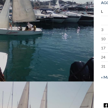
AGO
L
3
10
17
24
31
« M