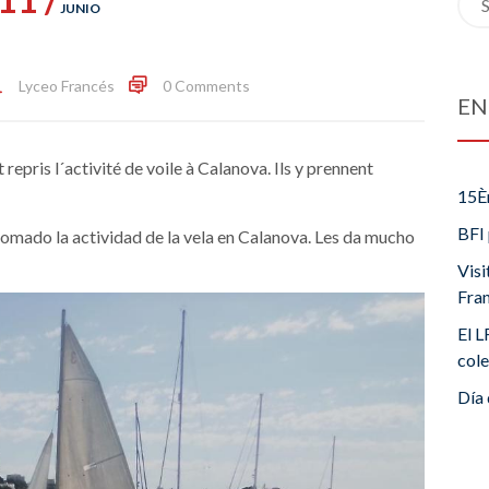
JUNIO
for:
Lyceo Francés
0 Comments
EN
pris l´activité de voile à Calanova. Ils y prennent
15È
BFI 
mado la actividad de la vela en Calanova. Les da mucho
Visi
Fra
El L
cole
Día 