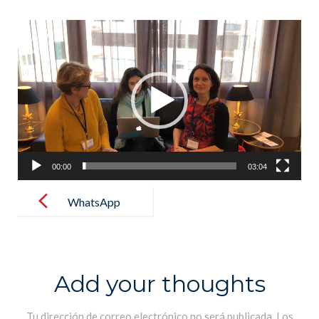
Reproductor
de
vídeo
00:00
03:04
Post
navigation
WhatsApp
Video 2019-
12-18 at
12.21.05
Add your thoughts
Tu dirección de correo electrónico no será publicada.
Los