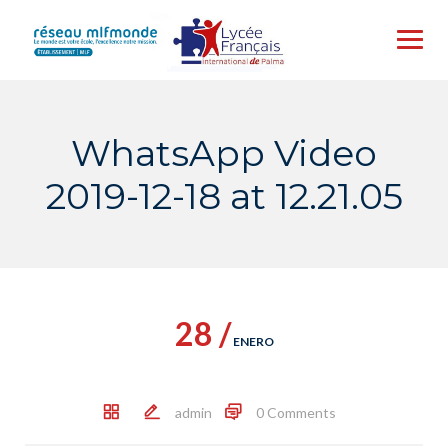
Skip
to
content
WhatsApp Video
2019-12-18 at 12.21.05
28 /
ENERO
admin
0 Comments