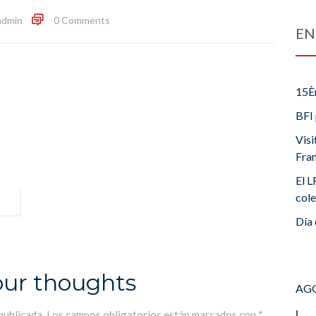
admin
0 Comments
EN
15È
BFI 
Visi
Fra
El L
cole
Día 
our thoughts
AGO
L
publicada.
Los campos obligatorios están marcados con
*