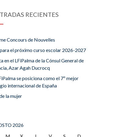
TRADAS RECIENTES
me Concours de Nouvelles
para el próximo curso escolar 2026-2027
ta en el LFiPalma de la Cónsul General de
ncia, Azar Agah Ducrocq
FiPalma se posiciona como el 7º mejor
gio internacional de España
de la mujer
STO 2026
M
X
J
V
S
D