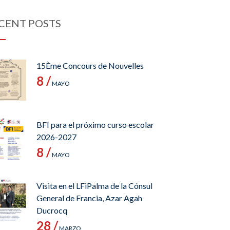
CENT POSTS
15Ème Concours de Nouvelles
8 /
MAYO
BFI para el próximo curso escolar
2026-2027
8 /
MAYO
Visita en el LFiPalma de la Cónsul
General de Francia, Azar Agah
Ducrocq
28 /
MARZO