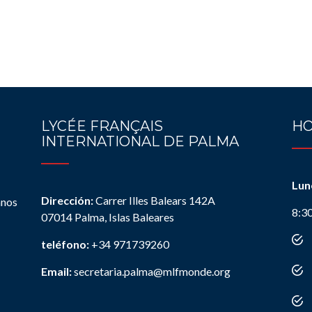
LYCÉE FRANÇAIS
HO
INTERNATIONAL DE PALMA
Lun
Dirección:
Carrer Illes Balears 142A
anos
8:3
07014 Palma, Islas Baleares
teléfono:
+34 971739260
Email:
secretaria.palma@mlfmonde.org