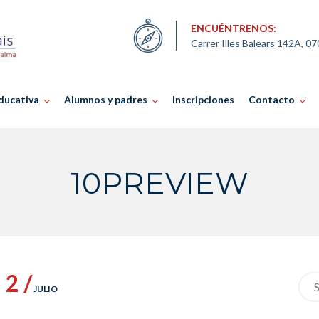
ENCUÉNTRENOS:
Carrer Illes Balears 142A, 0
ducativa
Alumnos y padres
Inscripciones
Contacto
10PREVIEW
2 /
Sea
JULIO
for: