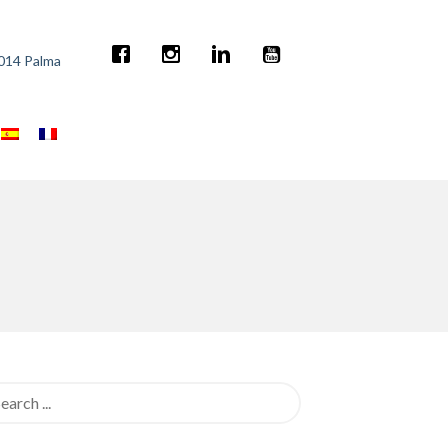
7014 Palma
rch