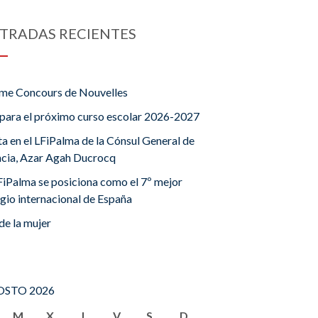
TRADAS RECIENTES
me Concours de Nouvelles
para el próximo curso escolar 2026-2027
ta en el LFiPalma de la Cónsul General de
ncia, Azar Agah Ducrocq
FiPalma se posiciona como el 7º mejor
gio internacional de España
de la mujer
STO 2026
M
X
J
V
S
D