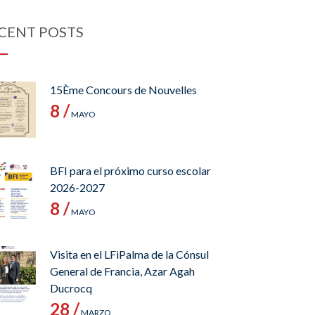
CENT POSTS
15Ème Concours de Nouvelles
8 /
MAYO
BFI para el próximo curso escolar
2026-2027
8 /
MAYO
Visita en el LFiPalma de la Cónsul
General de Francia, Azar Agah
Ducrocq
28 /
MARZO