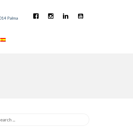
7014 Palma
rch