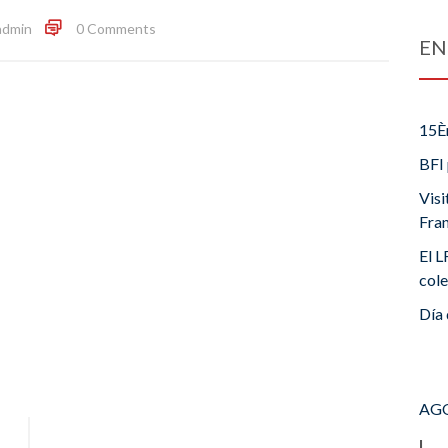
admin
0 Comments
EN
15È
BFI 
Visi
Fra
El L
cole
Día 
AGO
L