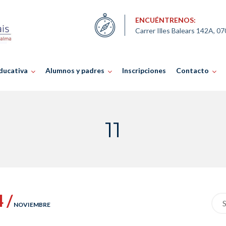
ENCUÉNTRENOS:
Carrer Illes Balears 142A, 0
ducativa
Alumnos y padres
Inscripciones
Contacto
11
4 /
Sea
NOVIEMBRE
for: