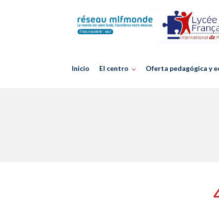
Skip
to
content
Inicio
El centro
Oferta pedagógica y e