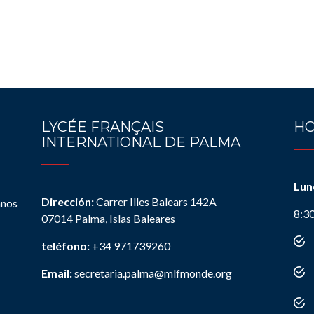
LYCÉE FRANÇAIS
HO
INTERNATIONAL DE PALMA
Lun
Dirección:
Carrer Illes Balears 142A
anos
8:3
07014 Palma, Islas Baleares
teléfono:
+34 971739260
Email:
secretaria.palma@mlfmonde.org