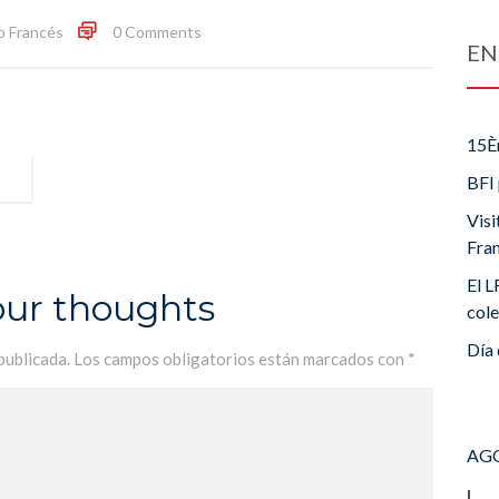
o Francés
0 Comments
EN
15È
BFI 
Visi
Fra
El L
our thoughts
cole
Día 
publicada.
Los campos obligatorios están marcados con
*
AGO
L