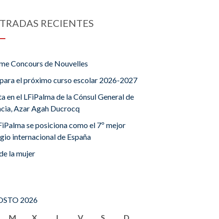
TRADAS RECIENTES
me Concours de Nouvelles
para el próximo curso escolar 2026-2027
ta en el LFiPalma de la Cónsul General de
ncia, Azar Agah Ducrocq
FiPalma se posiciona como el 7º mejor
gio internacional de España
de la mujer
STO 2026
M
X
J
V
S
D