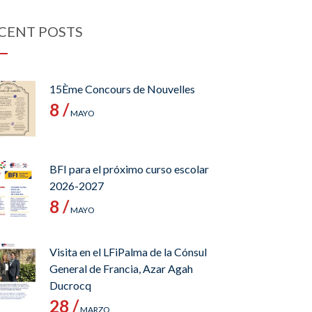
CENT POSTS
15Ème Concours de Nouvelles
8 /
MAYO
BFI para el próximo curso escolar
2026-2027
8 /
MAYO
Visita en el LFiPalma de la Cónsul
General de Francia, Azar Agah
Ducrocq
28 /
MARZO