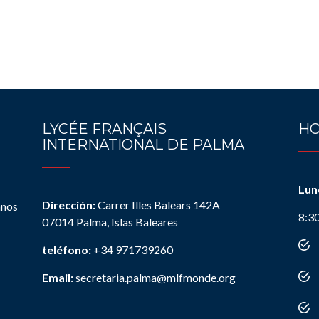
LYCÉE FRANÇAIS
HO
INTERNATIONAL DE PALMA
Lun
Dirección:
Carrer Illes Balears 142A
anos
8:3
07014 Palma, Islas Baleares
teléfono:
+34 971739260
Email:
secretaria.palma@mlfmonde.org