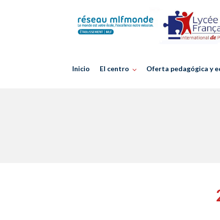
Skip
to
content
Inicio
El centro
Oferta pedagógica y e