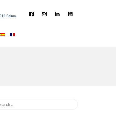
7014 Palma
rch