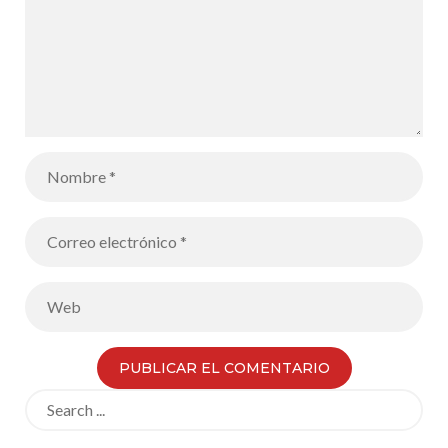
Search
for: