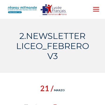
Skip
to
content
2.NEWSLETTER
LICEO_FEBRERO
V3
21 /
MARZO