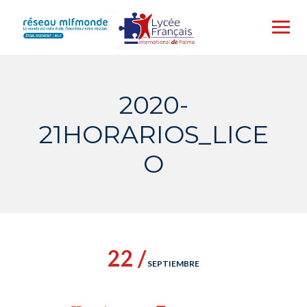
Skip
to
content
2020-
21HORARIOS_LICE
O
22 /
SEPTIEMBRE