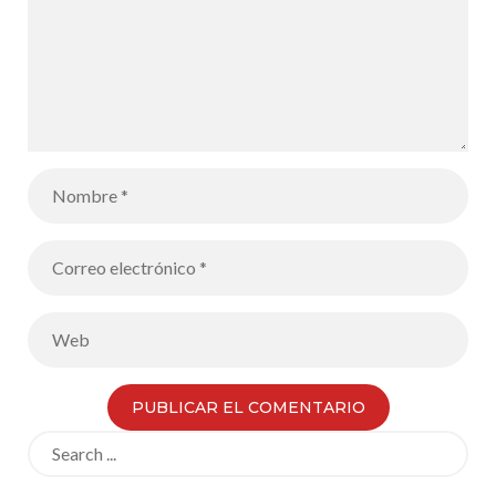
Search
for: