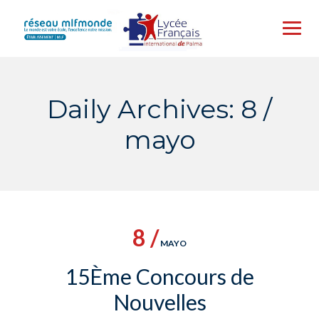
Skip
to
content
Daily Archives: 8 /
mayo
8 /
MAYO
15Ème Concours de
Nouvelles