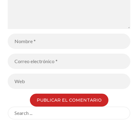
Search
for: