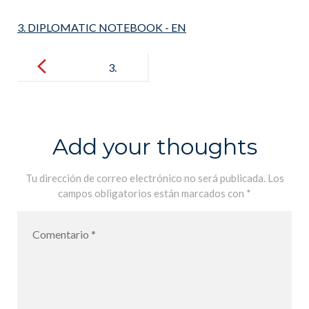
3. DIPLOMATIC NOTEBOOK - EN
Post
navigation
3.
DIPLOMATI
C
NOTEBOOK
Add your thoughts
– EN
Tu dirección de correo electrónico no será publicada.
Los
campos obligatorios están marcados con
*