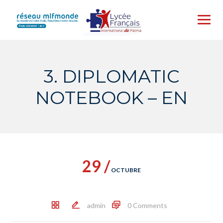
Skip
to
content
3. DIPLOMATIC
NOTEBOOK – EN
29 /
OCTUBRE
admin
0 Comments