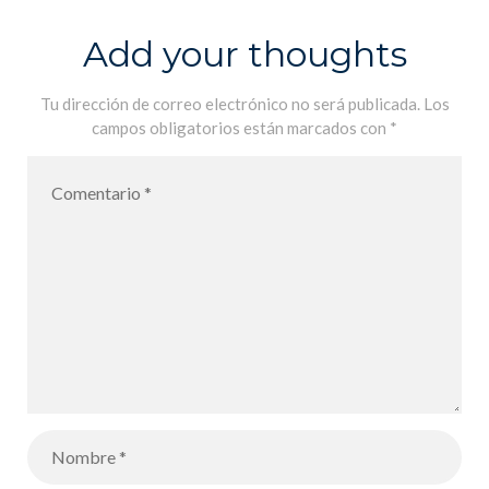
¡Cuando la
officiel Foto
Add your thoughts
geometría se
Jove 2021 –
mezcla con el
Entrega de
Tu dirección de correo electrónico no será publicada.
Los
campos obligatorios están marcados con
*
arte!
premios del
concurso
oficial Foto
Jove 2021