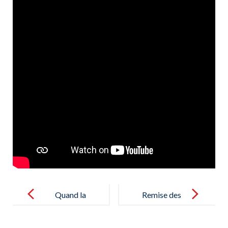
Post
navigation
Quand la
Remise des
géométrie se
prix du
mêle à l’Art !
concours