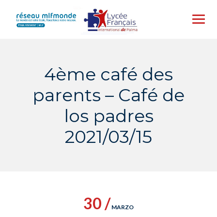
Skip
to
content
4ème café des
parents – Café de
los padres
2021/03/15
30 /
MARZO