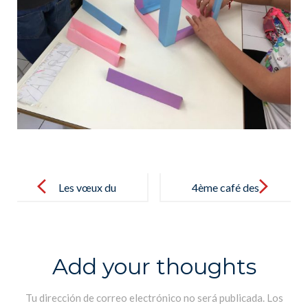
Post
navigation
Les vœux du
4ème café des
directeur
parents – Café
général pour
de los padres
l’année 2021
2021/03/15
Add your thoughts
/Con los
mejores
Tu dirección de correo electrónico no será publicada.
Los