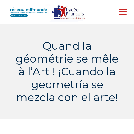
Skip
to
content
Quand la
géométrie se mêle
à l’Art ! ¡Cuando la
geometría se
mezcla con el arte!