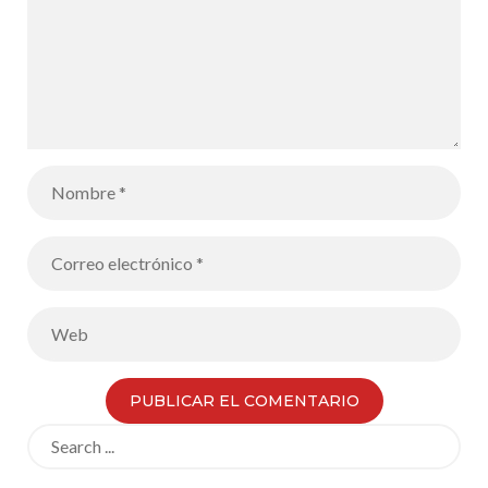
Search
for: