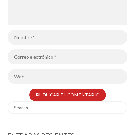
Search
for: