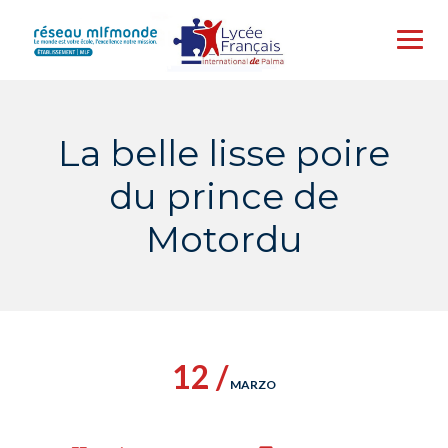
Skip
to
content
La belle lisse poire
du prince de
Motordu
12 /
MARZO