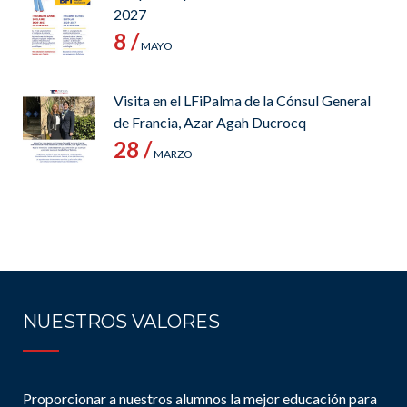
2027
8 /
MAYO
Visita en el LFiPalma de la Cónsul General
de Francia, Azar Agah Ducrocq
28 /
MARZO
NUESTROS VALORES
Proporcionar a nuestros alumnos la mejor educación para