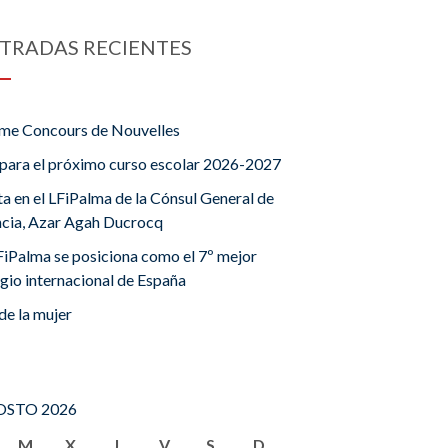
TRADAS RECIENTES
me Concours de Nouvelles
para el próximo curso escolar 2026-2027
ta en el LFiPalma de la Cónsul General de
ncia, Azar Agah Ducrocq
FiPalma se posiciona como el 7º mejor
gio internacional de España
de la mujer
STO 2026
M
X
J
V
S
D