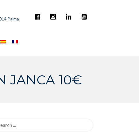
7014 Palma
N JANCA 10€
rch