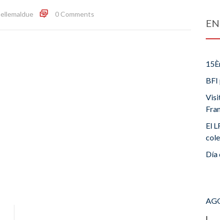
ellemaldue
0 Comments
EN
15È
BFI 
Visi
Fra
El L
cole
Día 
AGO
L