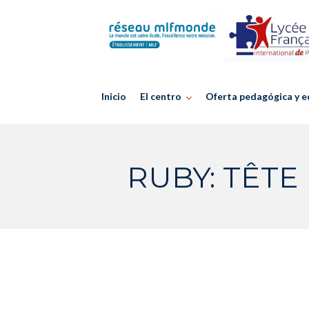
Skip
to
content
Inicio
El centro
Oferta pedagógica y e
RUBY: TÊTE