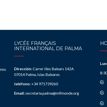
LYCÉE FRANÇAIS
HO
INTERNATIONAL DE PALMA
Lun
Dirección:
Carrer Illes Balears 142A
anos
8:3
07014 Palma, Islas Baleares
teléfono:
+34 971739260
Email:
secretaria.palma@mlfmonde.org