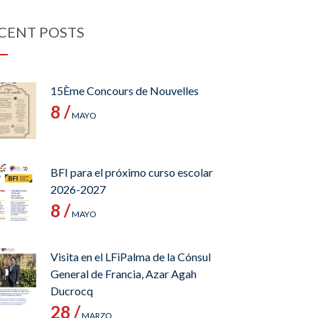
CENT POSTS
15Ème Concours de Nouvelles
8 /
MAYO
BFI para el próximo curso escolar
2026-2027
8 /
MAYO
Visita en el LFiPalma de la Cónsul
General de Francia, Azar Agah
Ducrocq
28 /
MARZO