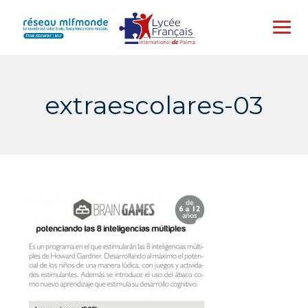
Skip
to
content
extraescolares-03