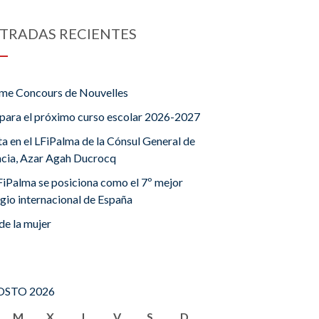
TRADAS RECIENTES
me Concours de Nouvelles
para el próximo curso escolar 2026-2027
ta en el LFiPalma de la Cónsul General de
ncia, Azar Agah Ducrocq
FiPalma se posiciona como el 7º mejor
gio internacional de España
de la mujer
STO 2026
M
X
J
V
S
D