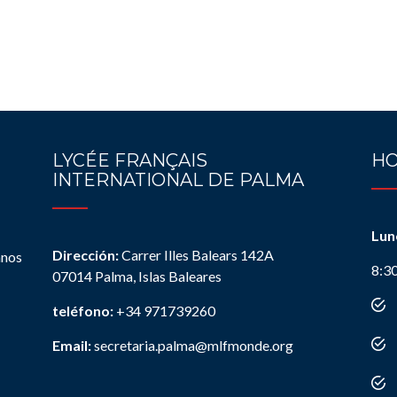
LYCÉE FRANÇAIS
HO
INTERNATIONAL DE PALMA
Lun
Dirección:
Carrer Illes Balears 142A
anos
8:3
07014 Palma, Islas Baleares
teléfono:
+34 971739260
Email:
secretaria.palma@mlfmonde.org