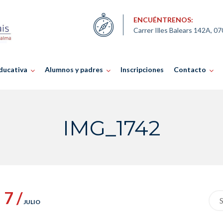
ENCUÉNTRENOS:
Carrer Illes Balears 142A, 0
ducativa
Alumnos y padres
Inscripciones
Contacto
IMG_1742
7 /
Sea
JULIO
for: