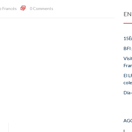
o Francés
0 Comments
EN
15È
BFI 
Visi
Fra
El L
cole
Día 
AGO
L