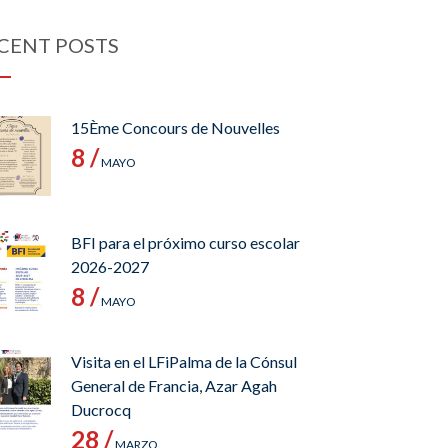
CENT POSTS
15Ème Concours de Nouvelles
8 /
MAYO
BFI para el próximo curso escolar
2026-2027
8 /
MAYO
Visita en el LFiPalma de la Cónsul
General de Francia, Azar Agah
Ducrocq
28 /
MARZO