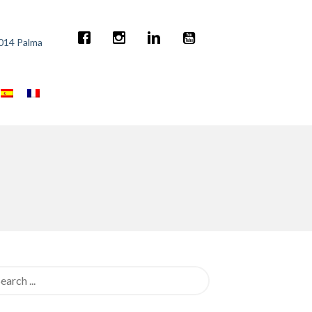
7014 Palma
rch