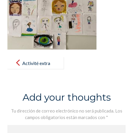
Post
navigation
Activité extra
scolaire: cours
de dessin –
actividad
Add your thoughts
extraescolar:
clase de
Tu dirección de correo electrónico no será publicada.
Los
campos obligatorios están marcados con
*
pintura