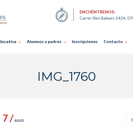
ENCUÉNTRENOS:
Carrer Illes Balears 142A, 0
ducativa
Alumnos y padres
Inscripciones
Contacto
IMG_1760
7 /
Sea
JULIO
for: