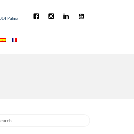
7014 Palma
rch