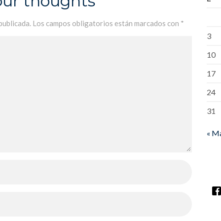
our thoughts
publicada.
Los campos obligatorios están marcados con
*
3
10
17
24
31
« M