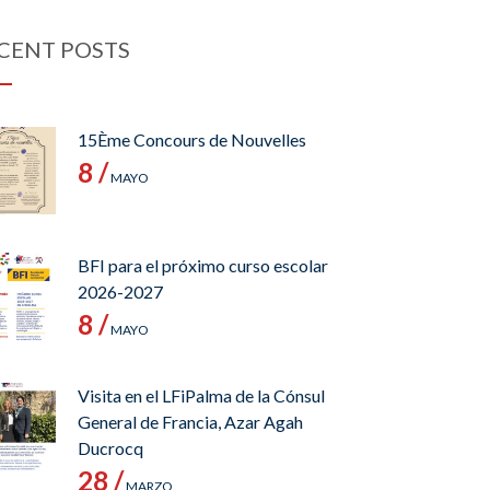
CENT POSTS
15Ème Concours de Nouvelles
8 /
MAYO
BFI para el próximo curso escolar
2026-2027
8 /
MAYO
Visita en el LFiPalma de la Cónsul
General de Francia, Azar Agah
Ducrocq
28 /
MARZO