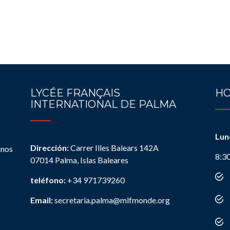
LYCÉE FRANÇAIS
HO
INTERNATIONAL DE PALMA
Lun
Dirección:
Carrer Illes Balears 142A
anos
8:3
07014 Palma, Islas Baleares
teléfono:
+34 971739260
Email:
secretaria.palma@mlfmonde.org