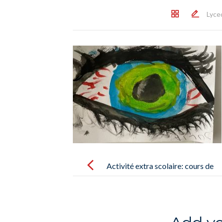
Lyce
Post
navigation
Activité extra scolaire: cours de
dessin – actividad extraescolar:
clase de pintura