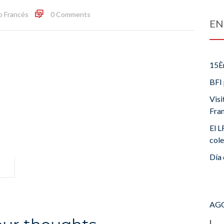
o Francés
0 Comments
EN
15È
BFI 
Visi
Fra
El L
cole
Día 
AGO
L