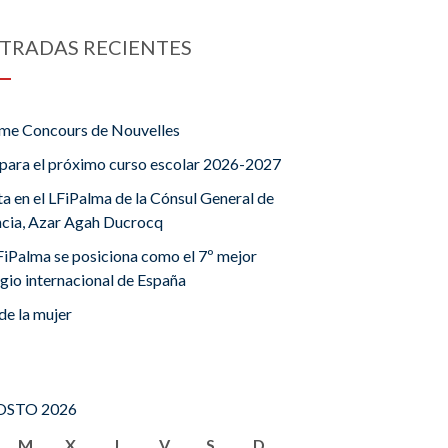
TRADAS RECIENTES
me Concours de Nouvelles
para el próximo curso escolar 2026-2027
ta en el LFiPalma de la Cónsul General de
ncia, Azar Agah Ducrocq
FiPalma se posiciona como el 7º mejor
gio internacional de España
de la mujer
STO 2026
M
X
J
V
S
D