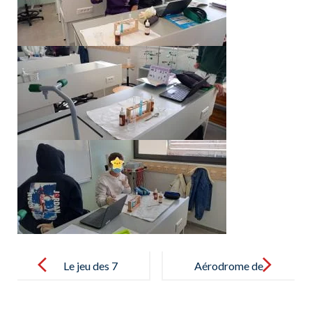
Post
navigation
Le jeu des 7
Aérodrome de
familles en
Binissalem –
FLE – Juego
Aeródromo