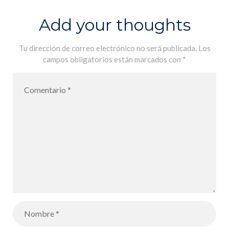
de las 7
de Binissalem
Add your thoughts
familias en
FLE
Tu dirección de correo electrónico no será publicada.
Los
campos obligatorios están marcados con
*