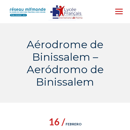
Skip
to
content
Aérodrome de
Binissalem –
Aeródromo de
Binissalem
16 /
FEBRERO