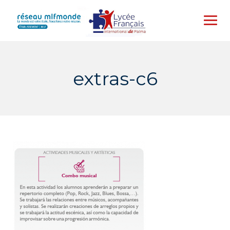
Skip
to
content
extras-c6