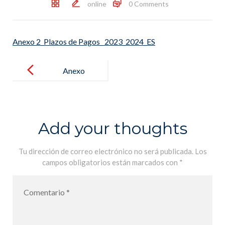
online
0 Comments
Anexo 2_Plazos de Pagos_ 2023_2024_ES
Post
navigation
Anexo
2_Plazos de
Pagos_
2023_2024_E
Add your thoughts
S
Tu dirección de correo electrónico no será publicada.
Los
campos obligatorios están marcados con
*