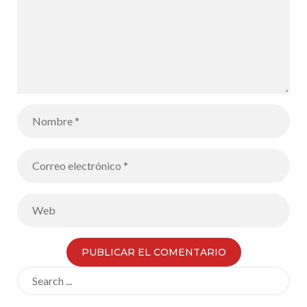
Search
for: