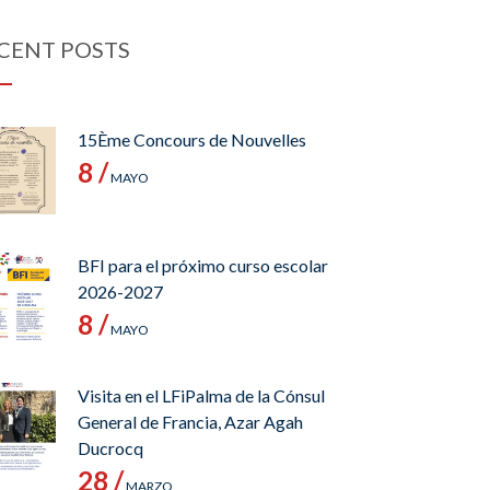
CENT POSTS
15Ème Concours de Nouvelles
8 /
MAYO
BFI para el próximo curso escolar
2026-2027
8 /
MAYO
Visita en el LFiPalma de la Cónsul
General de Francia, Azar Agah
Ducrocq
28 /
MARZO