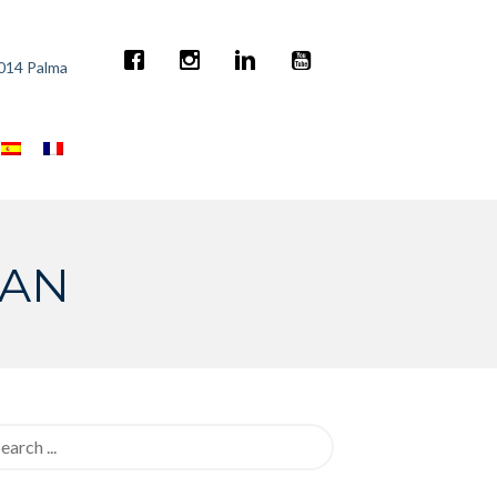
7014 Palma
LAN
rch