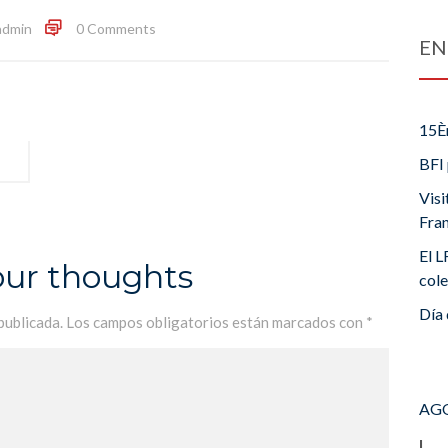
admin
0 Comments
EN
15È
BFI 
Visi
Fra
El L
our thoughts
cole
Día 
publicada.
Los campos obligatorios están marcados con
*
AGO
L