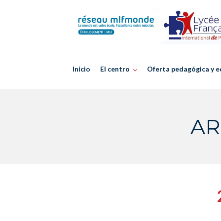
Skip
to
content
Inicio
El centro
Oferta pedagógica y e
AR