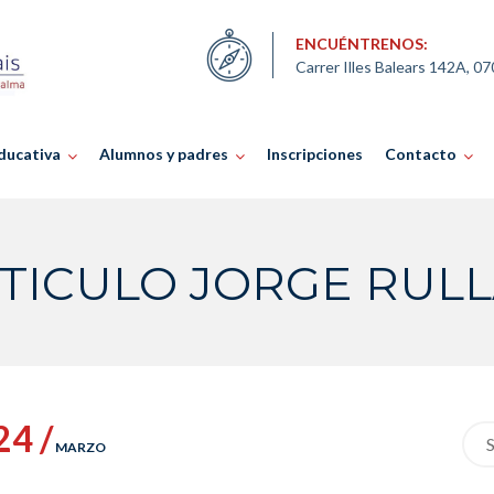
ENCUÉNTRENOS:
Carrer Illes Balears 142A, 0
ducativa
Alumnos y padres
Inscripciones
Contacto
TICULO JORGE RUL
24 /
Sea
MARZO
for: